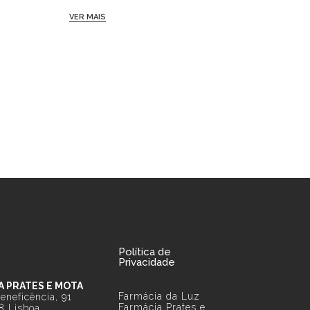
VER MAIS
VER MAIS
Política de
Privacidade
A PRATES E MOTA
Farmácia da Luz
eneficência, 91
Farmácia Prates e
8 Lisboa