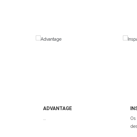
ADVANTAGE
IN
...
Os 
des