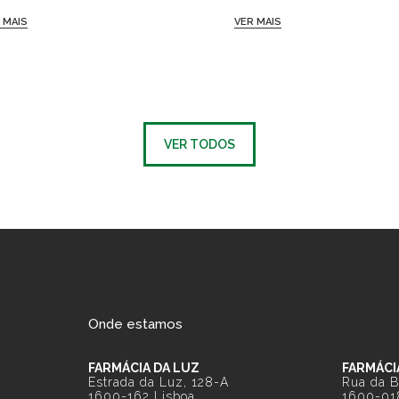
 MAIS
VER MAIS
VER TODOS
Onde estamos
FARMÁCIA DA LUZ
FARMÁCI
Estrada da Luz, 128-A
Rua da B
1600-162 Lisboa
1600-01