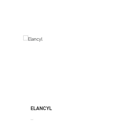
ELANCYL
INTEA
...
...